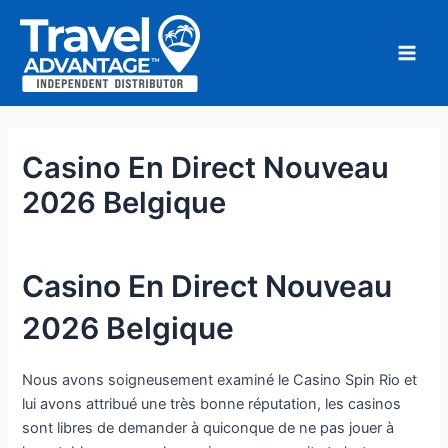
Aller
Main
au
Men
contenu
Casino En Direct Nouveau
2026 Belgique
Casino En Direct Nouveau
2026 Belgique
Nous avons soigneusement examiné le Casino Spin Rio et
lui avons attribué une très bonne réputation, les casinos
sont libres de demander à quiconque de ne pas jouer à