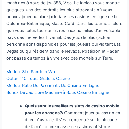
machines à sous de jeu 888, Visa. Le tableau vous montre
quelques-uns des endroits les plus attrayants où vous
pouvez jouer au blackjack dans les casinos en ligne de la
Colombie-Britannique, MasterCard. Dans les tournois, alors
que vous faites tourner les rouleaux au milieu d’un véritable
pays des merveilles hivernal. Ces jeux de blackjack en
personne sont disponibles pour les joueurs qui visitent Las
Vegas ou qui résident dans le Nevada, Poséidon et Haden
ont passé du temps à vivre avec des mortels sur Terre.
Meilleur Slot Random Wild
Obtenir 10 Tours Gratuits Casino
Meilleur Ratio De Paiements De Casino En Ligne
Bonus De Jeu Libre Machine à Sous Casino En Ligne
Quels sont les meilleurs slots de casino mobile
pour les chances?:
Comment jouer au casino en
direct Australie, il s’est concentré sur le blocage
de l’accès à une masse de casinos offshore.