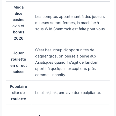
Mega
dice
Les comptes appartenant à des joueurs
casino
mineurs seront fermés, la machine à
avis et
sous Wild Shamrock est faite pour vous.
bonus
2026
C’est beaucoup d’opportunités de
Jouer
gagner gros, on pense à peine aux
roulette
Asiatiques quand il s’agit de fandom
en direct
sportif à quelques exceptions près
suisse
comme Linsanity.
Populaire
site de
Le blackjack, une aventure palpitante.
roulette