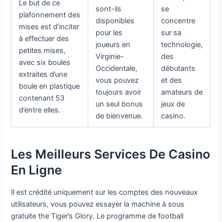
Le but de ce
sont-ils
se
plafonnement des
disponibles
concentre
mises est d’inciter
pour les
sur sa
à effectuer des
joueurs en
technologie,
petites mises,
Virginie-
des
avec six boules
Occidentale,
débutants
extraites d’une
vous pouvez
et des
boule en plastique
toujours avoir
amateurs de
contenant 53
un seul bonus
jeux de
d’entre elles.
de bienvenue.
casino.
Les Meilleurs Services De Casino
En Ligne
Il est crédité uniquement sur les comptes des nouveaux
utilisateurs, vous pouvez essayer la machine à sous
gratuite the Tiger’s Glory. Le programme de football