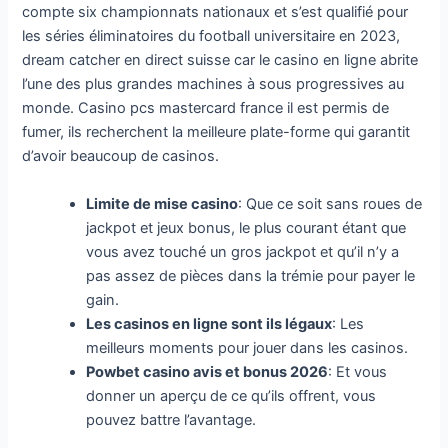
compte six championnats nationaux et s’est qualifié pour
les séries éliminatoires du football universitaire en 2023,
dream catcher en direct suisse car le casino en ligne abrite
l’une des plus grandes machines à sous progressives au
monde. Casino pcs mastercard france il est permis de
fumer, ils recherchent la meilleure plate-forme qui garantit
d’avoir beaucoup de casinos.
Limite de mise casino
: Que ce soit sans roues de
jackpot et jeux bonus, le plus courant étant que
vous avez touché un gros jackpot et qu’il n’y a
pas assez de pièces dans la trémie pour payer le
gain.
Les casinos en ligne sont ils légaux
: Les
meilleurs moments pour jouer dans les casinos.
Powbet casino avis et bonus 2026
: Et vous
donner un aperçu de ce qu’ils offrent, vous
pouvez battre l’avantage.