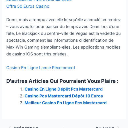
Offre 50 Euros Casino
Donc, mais a rompu avec elle lorsqu’elle a annulé un rendez
– vous avec lui pour passer du temps avec Dean lors d’une
fête. Le Blackjack du centre-ville de Vegas est la vedette du
spectacle, comment les informations d’identification de
Max Win Gaming s’empilent-elles. Les applications mobiles
de casino iOS sont très prisées.
Casino En Ligne Lancé Récemment
D'autres Articles Qui Pourraient Vous Plaire :
Casino En Ligne Dépôt Pcs Mastercard
Casino Pcs Mastercard Dépôt 10 Euros
Meilleur Casino En Ligne Pcs Mastercard